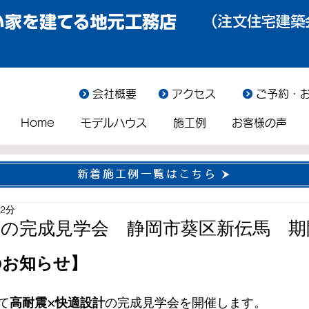
い家を建てる地元工務店
（注文住宅建築
会社概要
アクセス
ご予約・
Home
モデルハウス
施工例
お客様の声
新着施工例一覧はこちら
 2分
様の完成見学会 静岡市葵区新伝馬 期
のお知らせ】
て
高耐震×快適設計
の完成見学会を開催します。