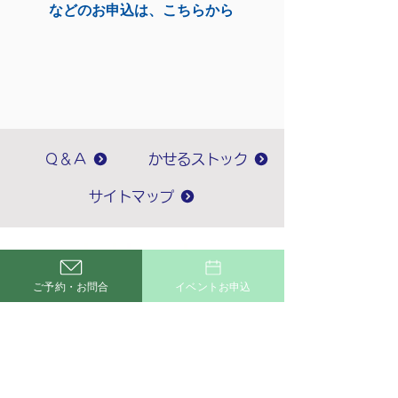
などのお申込は、こちらから
Ｑ＆Ａ
かせるストック
サイトマップ
丸宗建設株式会社
ご予約・お問合
イベントお申込
[ 本 社 ]
〒421-1221
静岡県静岡市葵区牧ヶ谷2115
TEL.054-278-2414