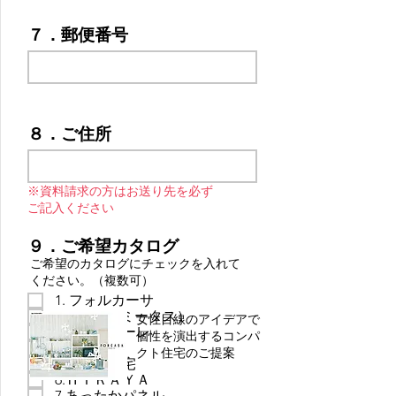
７．郵便番号
８．ご住所
※資料請求の方はお送り先を必ず
ご記入ください
９．ご希望カタログ
​ご希望のカタログにチェックを入れて
ください。（複数可）
1. フォルカーサ
2．ME+（ミータス）
女性目線のアイデアで
3.ステラトーレ
個性を演出するコンパ
4.ベイジー
クト住宅のご提案
5.二世帯住宅
6.ＨＩＲＡＹＡ
7.あったかパネル