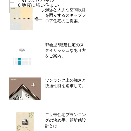
8.地震に強い住まい
強さと大胆な空間設計
9.テクノダンパー
を両立するスキップフ
ロア住宅のご提案。
都会型3階建住宅のス
タイリッシュなあり方
をご案内。
ワンランク上の強さと
快適性能を追求して。
二世帯住宅プランニン
グの決め手、距離感設
計とは――