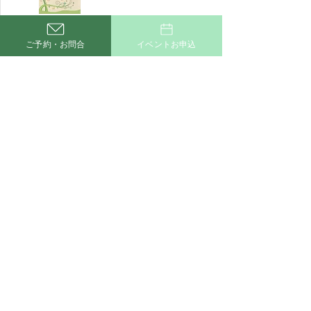
新たなスタイルの平屋
ご予約・お問合
イベントお申込
住宅をご提案。
ZEH対応の高い断熱・
省エネを実現する断熱
材とは――
地震に対する住まいの
強さ、その具体策をご
案内。
最先端の制震システム
とは――