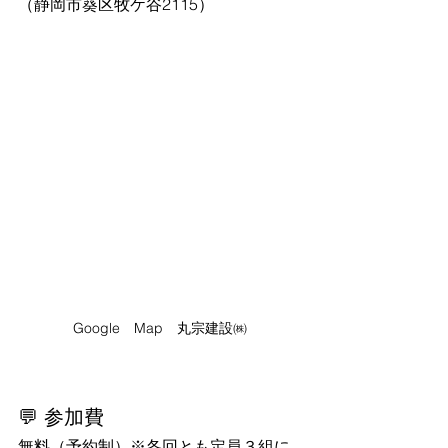
（静岡市葵区牧ケ谷2115）
Google　Map　丸宗建設㈱
💬 参加費
無料（予約制）※各回とも定員３組に