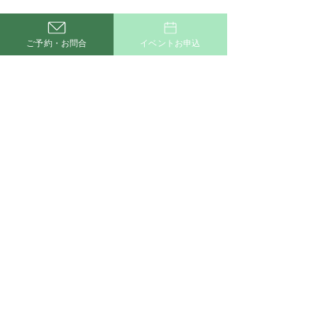
ご予約・お問合
イベントお申込
コメント
コメントを追加…
開放感あふれるLDKと豊
🌈大好評！ 20
富な収納で叶えるホテル
バランスボール
ライクな住まい
付開始します😊
新着施工例一覧はこちら
Ｑ＆Ａ
かせるストック
サイトマップ