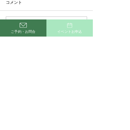
コメント
コメントを追加…
開放感あふれるLDKと豊
🌈大好評！ 20
ご予約・お問合
イベントお申込
富な収納で叶えるホテル
バランスボール
ライクな住まい
付開始します😊
新着施工例一覧はこちら
Ｑ＆Ａ
かせるストック
サイトマップ
丸宗建設株式会社
[ 本 社 ]