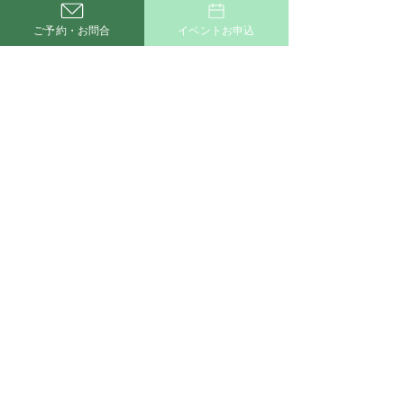
ご予約・お問合
イベントお申込
新着施工例一覧はこちら
Ｑ＆Ａ
かせるストック
サイトマップ
丸宗建設株式会社
[ 本 社 ]
〒421-1221
静岡県静岡市葵区牧ヶ谷2115
TEL.054-278-2414
FAX.054-278-9968