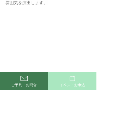
雰囲気を演出します。
ご予約・お問合
イベントお申込
・玄関
ガレージへそのまま出入りできる動線が魅力
の、使い勝手の良い玄関。
大理石調のタイルが上質な雰囲気を演出し、
木目の玄関扉との組み合わせで温かみも感じ
られるデザインに。